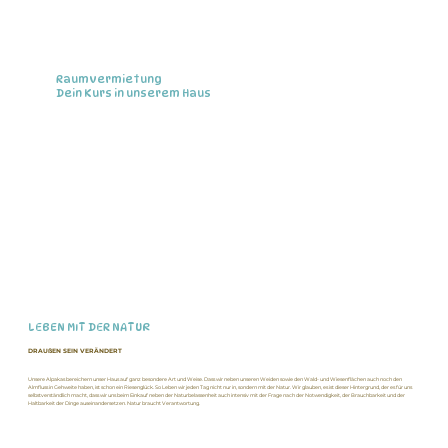
Raumvermietung
Dein Kurs in unserem Haus
LEBEN MIT DER NATUR
DRAUßEN SEIN VERÄNDERT
Unsere Alpakas bereichern unser Haus auf ganz besondere Art und Weise. Dass wir neben unseren Weiden sowie den Wald- und Wiesenflächen auch noch den
Almfluss in Gehweite haben, ist schon ein Riesenglück. So Leben wir jeden Tag nicht nur in, sondern mit der Natur. Wir glauben, es ist dieser Hintergrund, der es für uns
selbstverständlich macht, dass wir uns beim Einkauf neben der Naturbelassenheit auch intensiv mit der Frage nach der Notwendigkeit, der Brauchbarkeit und der
Haltbarkeit der Dinge auseinandersetzen. Natur braucht Verantwortung.