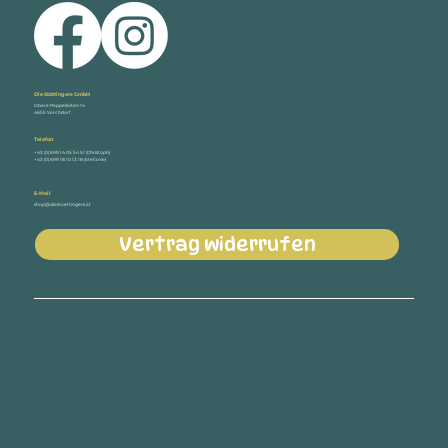
Die Stöttingers GmbH
Obere Pappelleiten 14
4655 Vorchdorf
Telefon
+43 (0) 699 14 05 54 51 (Christoph)
+43 (0) 699 18 10 13 18 (Stefanie)
E-Mail
shop@diestoettingers.at
Vertrag widerrufen