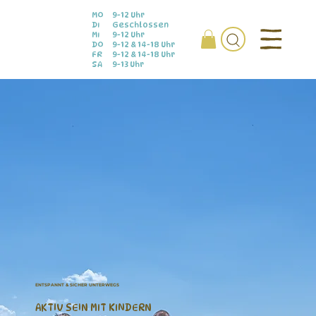
MO
9-12 Uhr
DI
Geschlossen
MI
9-12 Uhr
DO
9-12 & 14-18 Uhr
FR
9-12 & 14-18 Uhr
SA
9-13 Uhr
ENTSPANNT & SICHER UNTERWEGS
AKTIV SEIN MIT KINDERN