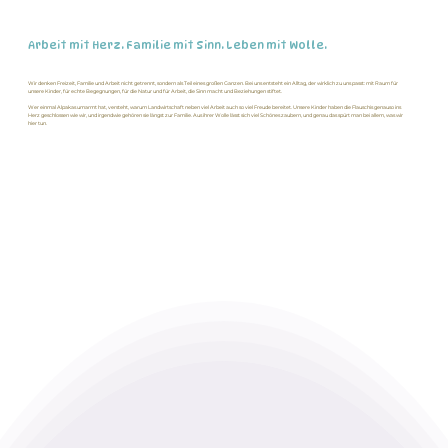
Arbeit mit Herz. Familie mit Sinn. Leben mit Wolle.
Wir denken Freizeit, Familie und Arbeit nicht getrennt, sondern als Teil eines großen Ganzen. Bei uns entsteht ein Alltag, der wirklich zu uns passt: mit Raum für
unsere Kinder, für echte Begegnungen, für die Natur und für Arbeit, die Sinn macht und Beziehungen stiftet.
Wer einmal Alpakas umarmt hat, versteht, warum Landwirtschaft neben viel Arbeit auch so viel Freude bereitet. Unsere Kinder haben die Flauschis genauso ins
Herz geschlossen wie wir, und irgendwie gehören sie längst zur Familie. Aus ihrer Wolle lässt sich viel Schönes zaubern, und genau das spürt man bei allem, was wir
hier tun.