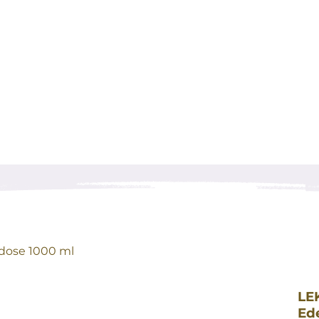
dose 1000 ml
LE
Ed