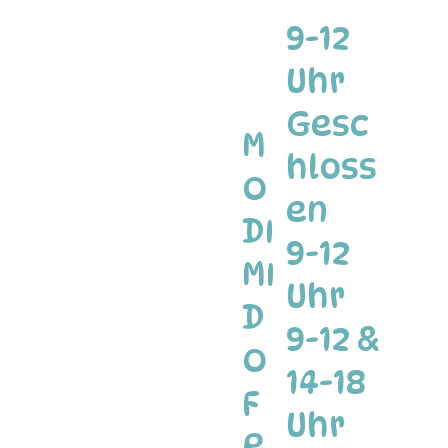
9-12
Uhr
Gesc
M
hloss
O
en
DI
9-12
MI
Uhr
D
9-12 &
O
14-18
F
Uhr
R