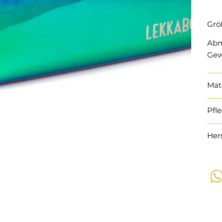
Grö
Abm
Gew
Mat
Pfl
Her