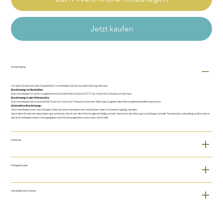
Jetzt kaufen
Anwendung
Vor dem Erwärmen das Traubenkern-Innenkissen immer aus dem Bezug nehmen.
Erwärmung im Backofen:
Das Innenkissen im nicht vorgeheizten Backofen bei maximal 110 °C für maximal 5 Minuten erwärmen.
Erwärmung in der Mikrowelle:
Das Innenkissen bei maximal 300 Watt für maximal 1 Minute erwärmen. Bitte die Angaben des Mikrowellenherstellers beachten.
Alternative Erwärmung:
Das Innenkissen kann auch längere Zeit auf einen handwarmen Heizkörper oder Kachelofen gelegt werden.
Nach dem Erwärmen das Kissen gut schütteln, damit sich die Wärme gleichmäßig verteilt. Danach in den Bezug zurücklegen und die Temperatur unbedingt prüfen, bevor
das Wärmekissen einem Kind gegeben wird. Es soll angenehm warm sein, nicht heiß.
Material
Pflegehinweis
Herstellerinformation