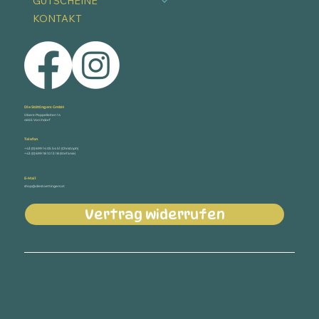
GUTSCHEINE
KONTAKT
Die Stöttingers GmbH
Obere Pappelleiten 14
4655 Vorchdorf
Telefon
+43 (0) 699 14 05 54 51 (Christoph)
+43 (0) 699 18 10 13 18 (Stefanie)
E-Mail
shop@diestoettingers.at
Vertrag widerrufen