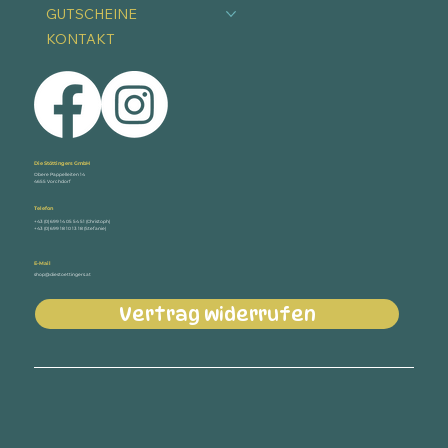
GUTSCHEINE
KONTAKT
Die Stöttingers GmbH
Obere Pappelleiten 14
4655 Vorchdorf
Telefon
+43 (0) 699 14 05 54 51 (Christoph)
+43 (0) 699 18 10 13 18 (Stefanie)
E-Mail
shop@diestoettingers.at
Vertrag widerrufen