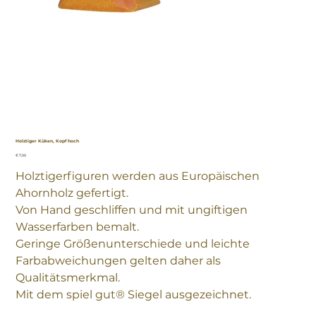
Holztiger Küken, Kopf hoch
Preis
€ 7,00
Holztigerfiguren werden aus Europäischen
Ahornholz gefertigt.
Von Hand geschliffen und mit ungiftigen
Wasserfarben bemalt.
Geringe Größenunterschiede und leichte
Farbabweichungen gelten daher als
Qualitätsmerkmal.
Mit dem spiel gut® Siegel ausgezeichnet.