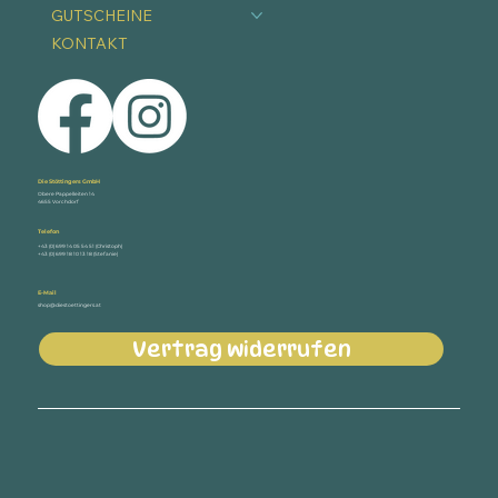
GUTSCHEINE
KONTAKT
Die Stöttingers GmbH
Obere Pappelleiten 14
4655 Vorchdorf
Telefon
+43 (0) 699 14 05 54 51 (Christoph)
+43 (0) 699 18 10 13 18 (Stefanie)
E-Mail
shop@diestoettingers.at
Vertrag widerrufen