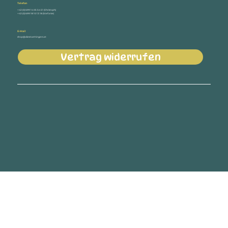
Telefon
+43 (0) 699 14 05 54 51 (Christoph)
+43 (0) 699 18 10 13 18 (Stefanie)
E-Mail
shop@diestoettingers.at
Vertrag widerrufen