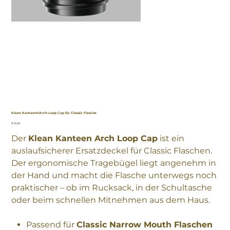
Klean Kanteen®Arch Loop Cap für Classic Flasche
Preis
€ 15,00
Der
Klean Kanteen Arch Loop Cap
ist ein
auslaufsicherer Ersatzdeckel für Classic Flaschen.
Der ergonomische Tragebügel liegt angenehm in
der Hand und macht die Flasche unterwegs noch
praktischer – ob im Rucksack, in der Schultasche
oder beim schnellen Mitnehmen aus dem Haus.
Passend für
Classic Narrow Mouth Flaschen