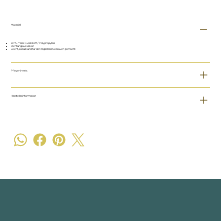
Material
BPA-freier Kunststoff / Polypropylen
Dichtung aus Silikon
Leicht, robust und für den täglichen Gebrauch gemacht
Pflegehinweis
Herstellerinformation