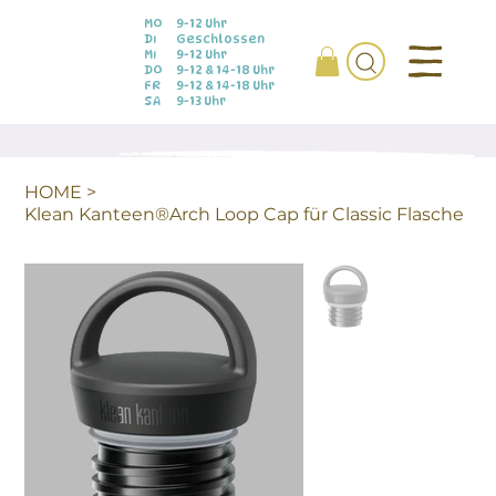
MO
9-12 Uhr
DI
Geschlossen
MI
9-12 Uhr
DO
9-12 & 14-18 Uhr
FR
9-12 & 14-18 Uhr
SA
9-13 Uhr
HOME
>
Klean Kanteen®Arch Loop Cap für Classic Flasche