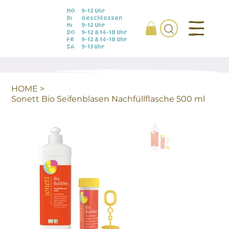
MO
9-12 Uhr
DI
Geschlossen
MI
9-12 Uhr
DO
9-12 & 14-18 Uhr
FR
9-12 & 14-18 Uhr
SA
9-13 Uhr
HOME
>
Sonett Bio Seifenblasen Nachfüllflasche 500 ml