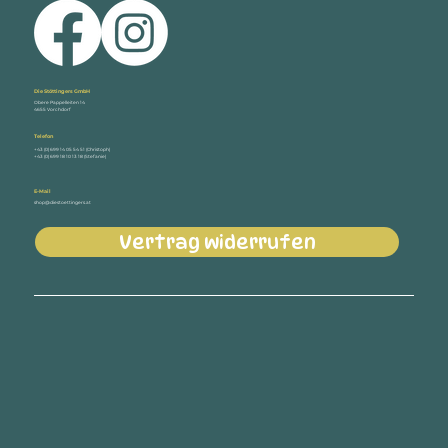
Die Stöttingers GmbH
Obere Pappelleiten 14
4655 Vorchdorf
Telefon
+43 (0) 699 14 05 54 51 (Christoph)
+43 (0) 699 18 10 13 18 (Stefanie)
E-Mail
shop@diestoettingers.at
Vertrag widerrufen