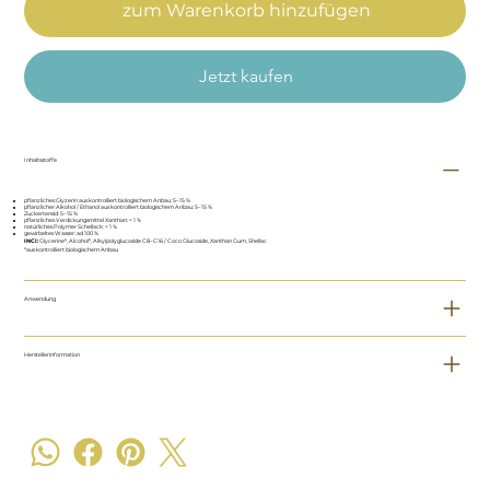
zum Warenkorb hinzufügen
Jetzt kaufen
Inhaltsstoffe
pflanzliches Glyzerin aus kontrolliert biologischem Anbau: 5–15 %
pflanzlicher Alkohol / Ethanol aus kontrolliert biologischem Anbau: 5–15 %
Zuckertensid: 5–15 %
pflanzliches Verdickungsmittel Xanthan: < 1 %
natürliches Polymer Schellack: < 1 %
gewirbeltes Wasser: ad 100 %
INCI:
Glycerine*, Alcohol*, Alkylpolyglucoside C8–C16 / Coco Glucoside, Xanthan Gum, Shellac
*aus kontrolliert biologischem Anbau
Anwendung
Herstellerinformation