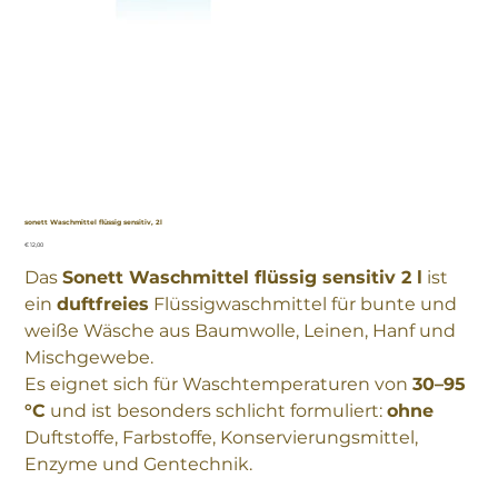
sonett Waschmittel flüssig sensitiv, 2l
Preis
€ 12,00
Das
Sonett Waschmittel flüssig sensitiv 2 l
ist
ein
duftfreies
Flüssigwaschmittel für bunte und
weiße Wäsche aus Baumwolle, Leinen, Hanf und
Mischgewebe.
Es eignet sich für Waschtemperaturen von
30–95
°C
und ist besonders schlicht formuliert:
ohne
Duftstoffe, Farbstoffe, Konservierungsmittel,
Enzyme und Gentechnik.