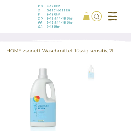
MO
9-12 Uhr
DI
Geschlossen
MI
9-12 Uhr
DO
9-12 & 14-18 Uhr
FR
9-12 & 14-18 Uhr
SA
9-13 Uhr
HOME
>
sonett Waschmittel flüssig sensitiv, 2l