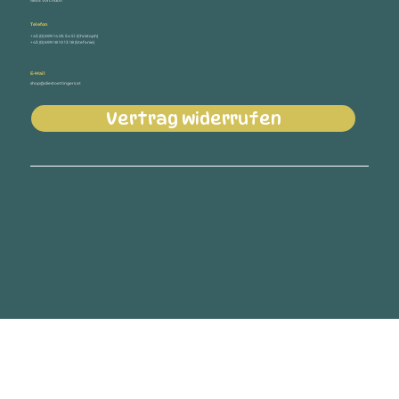
4655 Vorchdorf
Telefon
+43 (0) 699 14 05 54 51 (Christoph)
+43 (0) 699 18 10 13 18 (Stefanie)
E-Mail
shop@diestoettingers.at
Vertrag widerrufen