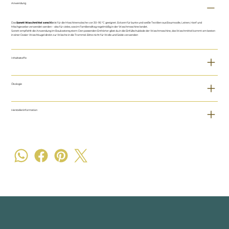
Anwendung
Das
Sonett Waschmittel sensitiv
ist für die Maschinenwäsche von 30–95 °C geeignet. Es kann für bunte und weiße Textilien aus Baumwolle, Leinen, Hanf und
Mischgewebe verwendet werden – also für vieles, was im Familienalltag regelmäßig in der Waschmaschine landet.
Sonett empfiehlt die Anwendung im Baukastensystem: Den passenden Enthärter gibst du in die Einfüllschublade der Waschmaschine, das Waschmittel kommt am besten
in einer Dosier-Waschkugel direkt zur Wäsche in die Trommel. Bitte nicht für Wolle und Seide verwenden
Inhaltsstoffe
Ökologie
Herstellerinformation