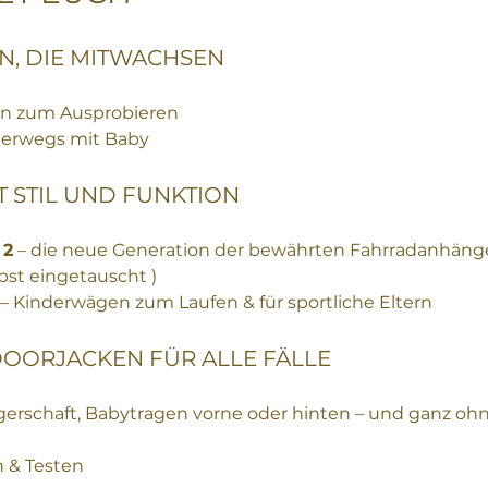
EN, DIE MITWACHSEN
fen zum Ausprobieren
terwegs mit Baby
IT STIL UND FUNKTION
 2
 – die neue Generation der bewährten Fahrradanhänger 
bst eingetauscht )
 – Kinderwägen zum Laufen & für sportliche Eltern
DOORJACKEN FÜR ALLE FÄLLE
erschaft, Babytragen vorne oder hinten – und ganz ohne 
 & Testen