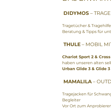
DIDYMOS
 – TRAG
Tragetücher & Tragehil
Beratung & Tipps für un
THULE
 – MOBIL M
Chariot Sport 2 & Cross
haben unseren alten sel
Urban Glide 3 & Glide 3
MAMALILA
 – OUT
Tragejacken für Schwang
Begleiter
Vor Ort zum Anprobieren