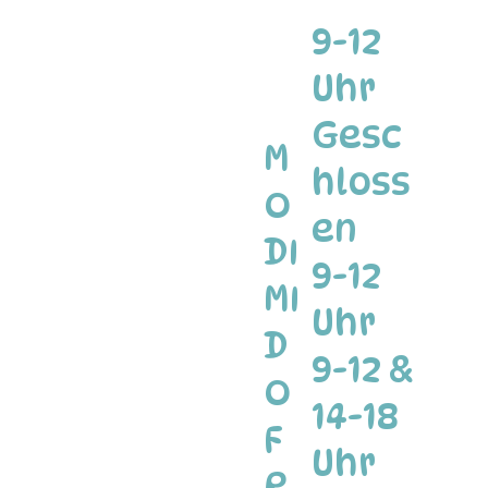
9-12
Uhr
Gesc
M
hloss
O
en
DI
9-12
MI
Uhr
D
9-12 &
O
14-18
F
Uhr
R