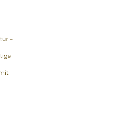
tur –
tige
mit