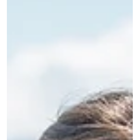
Die erste
Autofahrt mit
meinem Baby -
Was soll ich vor
der Geburt alles
vorbereiten?
In diesem Blogbeitrag erwarten dich hilfreiche Infos zum
Thema Babyschale und erste Autofahren mit Baby.