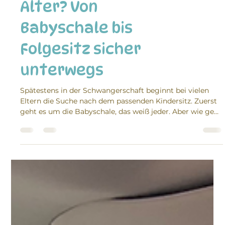
Welcher
Kindersitz passt
in welchem
Alter? Von
Babyschale bis