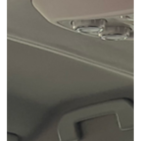
Folgesitz sicher
unterwegs
Spätestens in der Schwangerschaft beginnt bei vielen
Eltern die Suche nach dem passenden Kindersitz. Zuerst
geht es um die Babyschale, das weiß jeder. Aber wie geht
es dann weiter? Worauf ist in welchem Alter zu achten?
Wann ist ein Wechsel sinnvoll und gibt es eigentlich
einen Sitz der alles kann? Genau das möchten wir in
diesem Beitrag etwas ordnen. Nicht mit einer pauschalen
Antwort für alle, sondern so, wie wir es auch in der
Beratung sehen: Es kommt immer auf das Kind, d