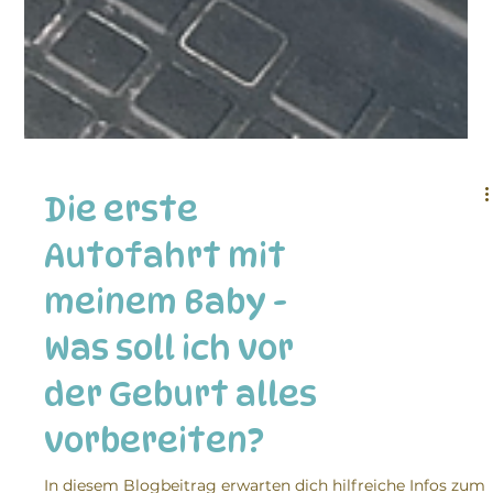
Die erste
Autofahrt mit
meinem Baby -
Was soll ich vor
der Geburt alles