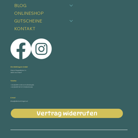
HOME
WAS WIR TUN
ÜBER UNS
TERMINE
BLOG
ONLINESHOP
GUTSCHEINE
KONTAKT
Die Stöttingers GmbH
Obere Pappelleiten 14
4655 Vorchdorf
Telefon
+43 (0) 699 14 05 54 51 (Christoph)
+43 (0) 699 18 10 13 18 (Stefanie)