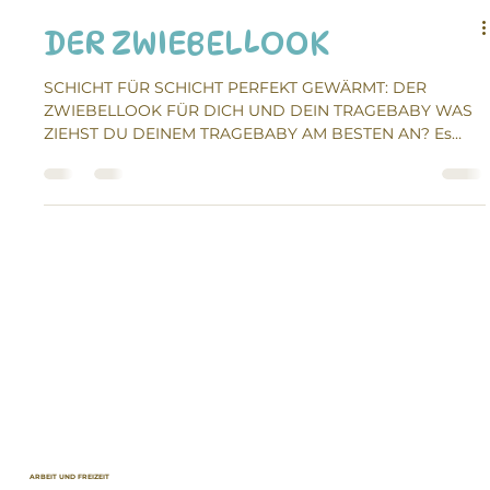
DER ZWIEBELLOOK
SCHICHT FÜR SCHICHT PERFEKT GEWÄRMT: DER
ZWIEBELLOOK FÜR DICH UND DEIN TRAGEBABY WAS
ZIEHST DU DEINEM TRAGEBABY AM BESTEN AN? Es
gibt eine einfache Grundregel: Ziehe dein Baby nach dem
„Schicht-Prinzip“ an – so kannst du flexibel auf das Wetter
reagieren und die Wärme optimal regulieren. Hier ein
paar Tipps: SCHRITT FÜR SCHRITT: DIE SCHICHTEN
Schicht 1️ – Basis-Schicht : Body, Hose und Socken.
Schicht 2️ – Mittelschicht : Weste oder Pulli, Höschen und
dickere Socken oder kl