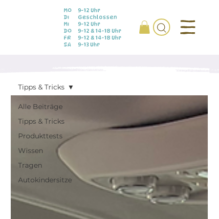
MO
9-12 Uhr
DI
Geschlossen
MI
9-12 Uhr
DO
9-12 & 14-18 Uhr
FR
9-12 & 14-18 Uhr
SA
9-13 Uhr
Tipps & Tricks
Alle Beiträge
Tipps & Tricks
Produkttests
Wissen
Tragen
Autokindersitze