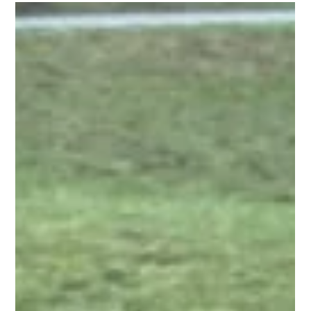
Baby direkt unter der Jacke zu tragen. Dies bietet nicht
nur den besten Schutz vor Kälte und Wind, sondern auch
die Nähe, die gerade in den ersten Monaten so wichtig
ist. Zum Glück gibt es dafür verschiedene praktische
Lösungen, die den Tragealltag erleichtern und für jede
Situation die passende Option bieten. TRAGEJACKE Eine
Tragejacke ist die wohl bequemste und flexibelste Lösun