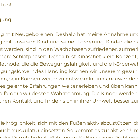
 tun!
gung
ang mit Neugeborenen. Deshalb hat meine Annahme un
 mit unserem Kind und seiner Förderung. Kinder, die n
 werden, sind in den Wachphasen zufriedener, aufmer
ere Schlafphasen. Deshalb ist Kinästhetik ein Konzept,
ethode, die die Bewegungsfähigkeit und die Körperwa
egungsförderndes Handling können wir unserem gesu
en, sein Können weiter zu entwickeln und anzuwenden. 
 es gelernte Erfahrungen weiter erleben und üben kan
nd fördern wir dessen Wahrnehmung. Die Kinder werden
chen Kontakt und finden sich in ihrer Umwelt besser zu
ie Möglichkeit, sich mit den Füßen aktiv abzustützen, d
uchmuskulatur einsetzen. So kommt es zur aktiven Unt
g der Darmtätigkeit. Blähungen, Koliken sowie Probleme 