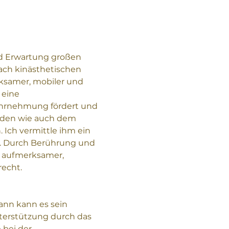
d Erwartung großen 
ach kinästhetischen 
ksamer, mobiler und 
 eine 
hrnehmung fördert und 
nden wie auch dem 
Ich vermittle ihm ein 
n. Durch Berührung und 
 aufmerksamer, 
recht.
ann kann es sein 
erstützung durch das 
bei der 