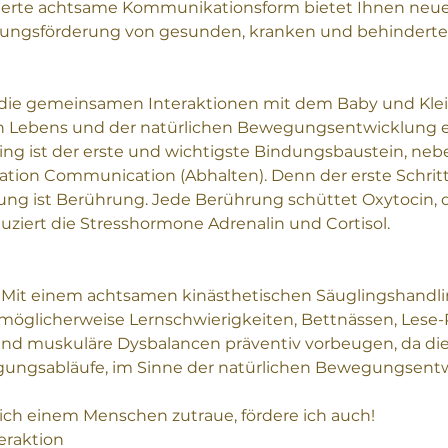
erte achtsame Kommunikationsform bietet Ihnen neue 
ungsförderung von gesunden, kranken und behinderte
ie gemeinsamen Interaktionen mit dem Baby und Kleink
en Lebens und der natürlichen Bewegungsentwicklung ei
ing ist der erste und wichtigste Bindungsbaustein, neben
ation Communication (Abhalten). Denn der erste Schrit
ung ist Berührung. Jede Berührung schüttet Oxytocin,
uziert die Stresshormone Adrenalin und Cortisol.
: Mit einem achtsamen kinästhetischen Säuglingshandl
glicherweise Lernschwierigkeiten, Bettnässen, Lese-
d muskuläre Dysbalancen präventiv vorbeugen, da die 
gungsabläufe, im Sinne der natürlichen Bewegungsentwi
 ich einem Menschen zutraue, fördere ich auch!
eraktion