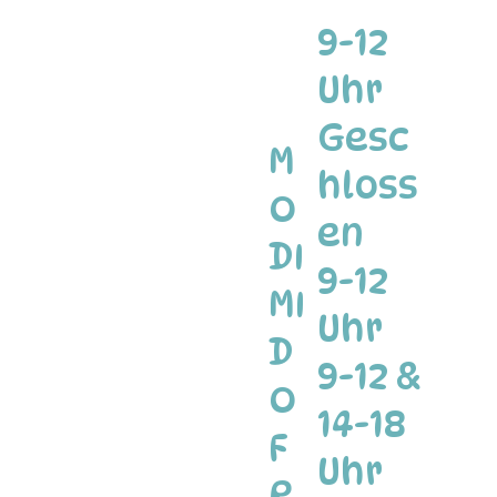
9-12
Uhr
Gesc
M
hloss
O
en
DI
9-12
MI
Uhr
D
9-12 &
O
14-18
F
Uhr
R