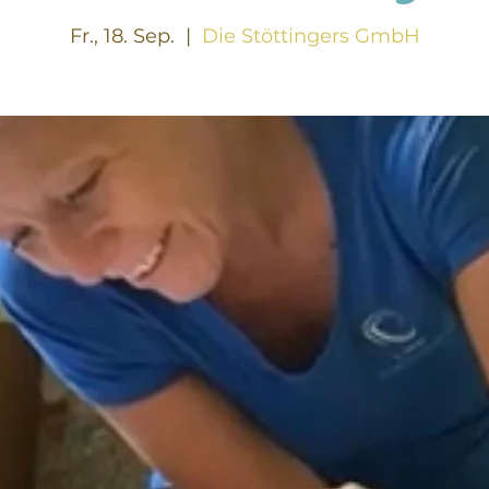
Fr., 18. Sep.
  |  
Die Stöttingers GmbH