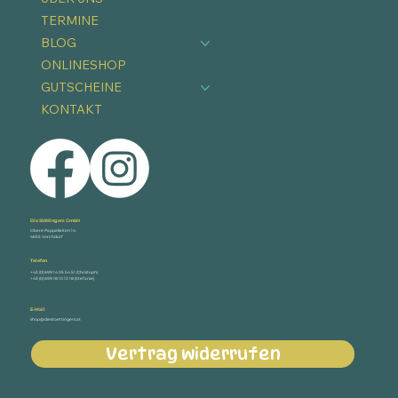
TERMINE
BLOG
ONLINESHOP
GUTSCHEINE
KONTAKT
Die Stöttingers GmbH
Obere Pappelleiten 14
4655 Vorchdorf
Telefon
+43 (0) 699 14 05 54 51 (Christoph)
+43 (0) 699 18 10 13 18 (Stefanie)
E-Mail
shop@diestoettingers.at
Vertrag widerrufen