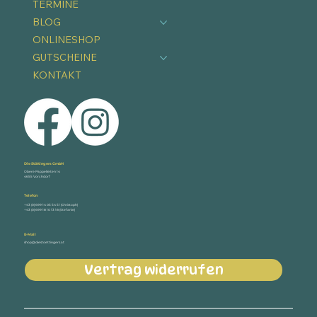
TERMINE
BLOG
ONLINESHOP
GUTSCHEINE
KONTAKT
Die Stöttingers GmbH
Obere Pappelleiten 14
4655 Vorchdorf
Telefon
+43 (0) 699 14 05 54 51 (Christoph)
+43 (0) 699 18 10 13 18 (Stefanie)
E-Mail
shop@diestoettingers.at
Vertrag widerrufen