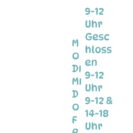
9-12
Uhr
Gesc
M
hloss
O
en
DI
9-12
MI
Uhr
D
9-12 &
O
14-18
F
Uhr
R