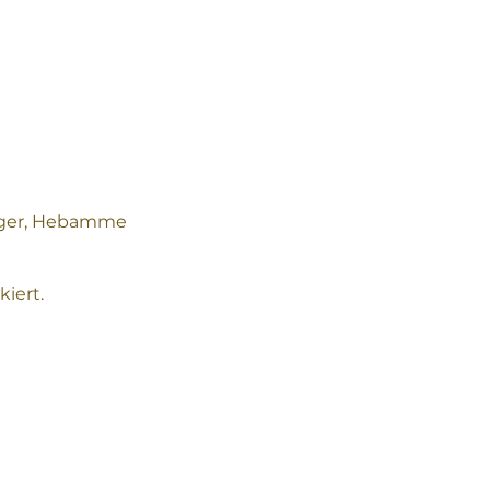
inger, Hebamme
iert.