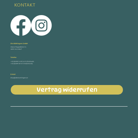
KONTAKT
Die Stöttingers GmbH
Obere Pappelleiten 14
4655 Vorchdorf
Telefon
+43 (0) 699 14 05 54 51 (Christoph)
+43 (0) 699 18 10 13 18 (Stefanie)
E-Mail
shop@diestoettingers.at
Vertrag widerrufen