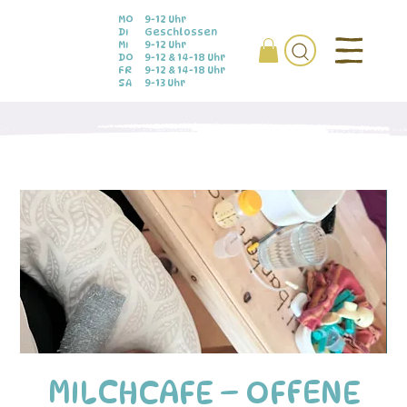
MO
9-12 Uhr
DI
Geschlossen
MI
9-12 Uhr
DO
9-12 & 14-18 Uhr
FR
9-12 & 14-18 Uhr
SA
9-13 Uhr
MILCHCAFE – OFFENE