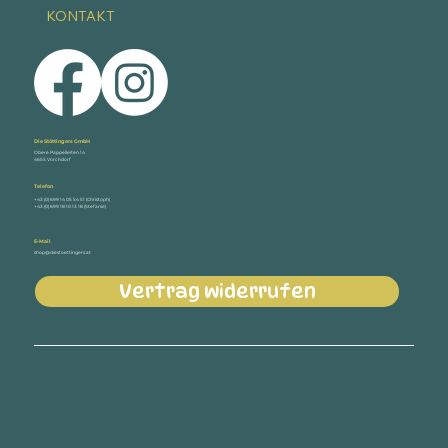
KONTAKT
Die Stöttingers GmbH
Obere Pappelleiten 14
4655 Vorchdorf
Telefon
+43 (0) 699 14 05 54 51 (Christoph)
+43 (0) 699 18 10 13 18 (Stefanie)
E-Mail
shop@diestoettingers.at
Vertrag widerrufen