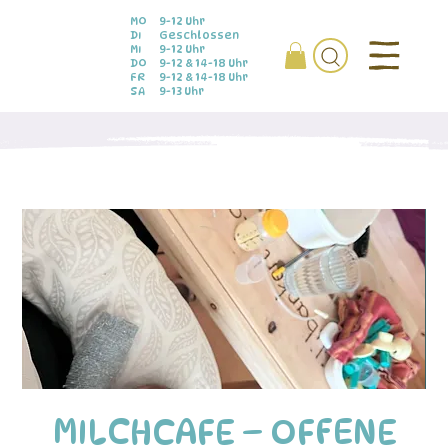
MO
9-12 Uhr
DI
Geschlossen
MI
9-12 Uhr
DO
9-12 & 14-18 Uhr
FR
9-12 & 14-18 Uhr
SA
9-13 Uhr
MILCHCAFE – OFFENE