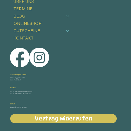
ÜBER UNS
TERMINE
BLOG
ONLINESHOP
GUTSCHEINE
KONTAKT
Die Stöttingers GmbH
Obere Pappelleiten 14
4655 Vorchdorf
Telefon
+43 (0) 699 14 05 54 51 (Christoph)
+43 (0) 699 18 10 13 18 (Stefanie)
E-Mail
shop@diestoettingers.at
Vertrag widerrufen