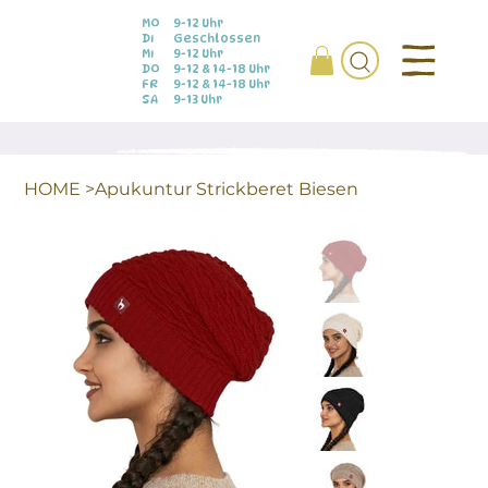
MO
9-12 Uhr
DI
Geschlossen
MI
9-12 Uhr
DO
9-12 & 14-18 Uhr
FR
9-12 & 14-18 Uhr
SA
9-13 Uhr
HOME
>
Apukuntur Strickberet Biesen