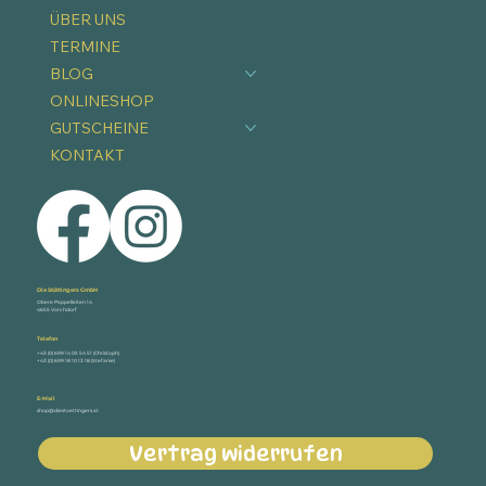
ÜBER UNS
TERMINE
BLOG
ONLINESHOP
GUTSCHEINE
KONTAKT
Die Stöttingers GmbH
Obere Pappelleiten 14
4655 Vorchdorf
Telefon
+43 (0) 699 14 05 54 51 (Christoph)
+43 (0) 699 18 10 13 18 (Stefanie)
E-Mail
shop@diestoettingers.at
Vertrag widerrufen