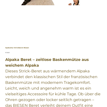
Apukuntur Strickberet Biesen
Preis
€ 59,00
Alpaka Beret – zeitlose Baskenmütze aus
weichem Alpaka
Dieses Strick-Beret aus wärmendem Alpaka
verbindet den klassischen Stil der französischen
Baskenmütze mit modernem Tragekomfort.
Leicht, weich und angenehm warm ist es ein
vielseitiges Accessoire für kühle Tage. Ob über die
Ohren gezogen oder locker seitlich getragen –
das BIESEN Beret verleiht deinem Outfit eine