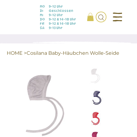
MO
9-12 Uhr
DI
Geschlossen
MI
9-12 Uhr
DO
9-12 & 14-18 Uhr
FR
9-12 & 14-18 Uhr
SA
9-13 Uhr
HOME
>
Cosilana Baby-Häubchen Wolle-Seide