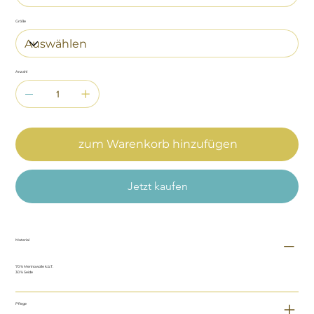
Größe
Anzahl
zum Warenkorb hinzufügen
Jetzt kaufen
Material
70 % Merinowolle k.b.T.
30 % Seide
Pflege