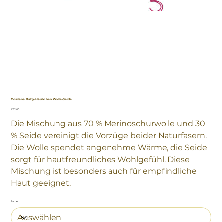
Cosilana Baby-Häubchen Wolle-Seide
Preis
€ 12,00
Die Mischung aus 70 % Merinoschurwolle und 30
% Seide vereinigt die Vorzüge beider Naturfasern.
Die Wolle spendet angenehme Wärme, die Seide
sorgt für hautfreundliches Wohlgefühl. Diese
Mischung ist besonders auch für empfindliche
Haut geeignet.
Farbe