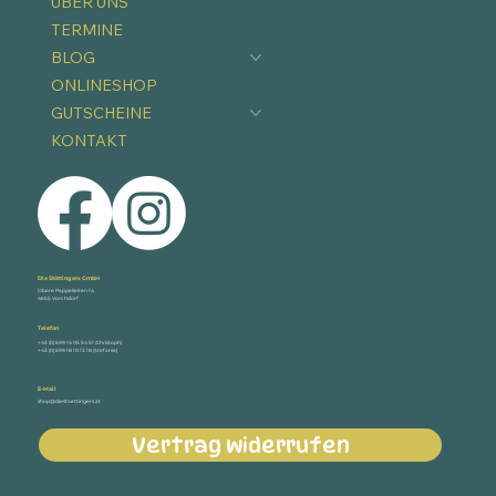
ÜBER UNS
TERMINE
BLOG
ONLINESHOP
GUTSCHEINE
KONTAKT
Die Stöttingers GmbH
Obere Pappelleiten 14
4655 Vorchdorf
Telefon
+43 (0) 699 14 05 54 51 (Christoph)
+43 (0) 699 18 10 13 18 (Stefanie)
E-Mail
shop@diestoettingers.at
Vertrag widerrufen