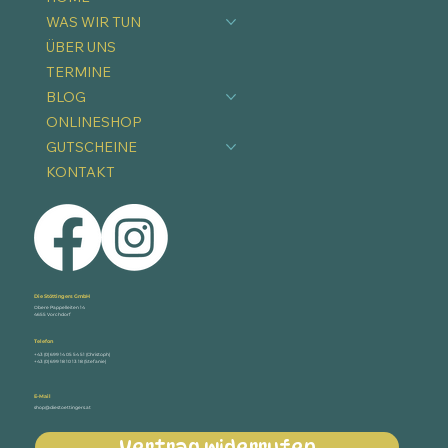
WAS WIR TUN
ÜBER UNS
TERMINE
BLOG
ONLINESHOP
GUTSCHEINE
KONTAKT
Die Stöttingers GmbH
Obere Pappelleiten 14
4655 Vorchdorf
Telefon
+43 (0) 699 14 05 54 51 (Christoph)
+43 (0) 699 18 10 13 18 (Stefanie)
E-Mail
shop@diestoettingers.at
Vertrag widerrufen