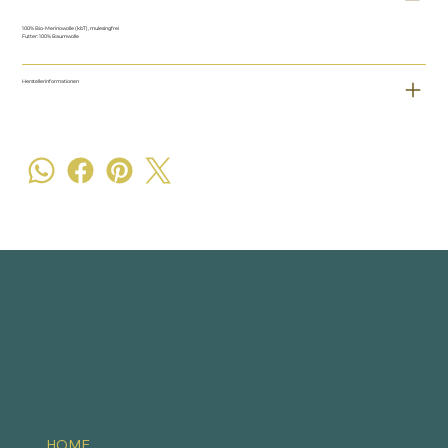
100% Bio-Merinowolle (kbT), mulesingfrei
Futter: 100% Baumwolle
Herstellerinformationen
HOME