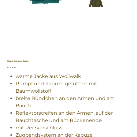
Disana Outdoor Jacke
Preis
Ab
€ 180,00
warme Jacke aus Wollwalk
Rumpf und Kapuze gefüttert mit
Baumwollstoff
breite Bündchen an den Armen und am
Bauch
Reflektorstreifen an den Armen, auf der
Bauchtasche und am Rückenende
mit Reißverschluss
Zugbandsystem an der Kapuze