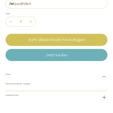
Anzahl
zum Warenkorb hinzufügen
Jetzt kaufen
Material
100% Bio-Merinowolle (kbT), mulesingfrei
Herstellerinformation