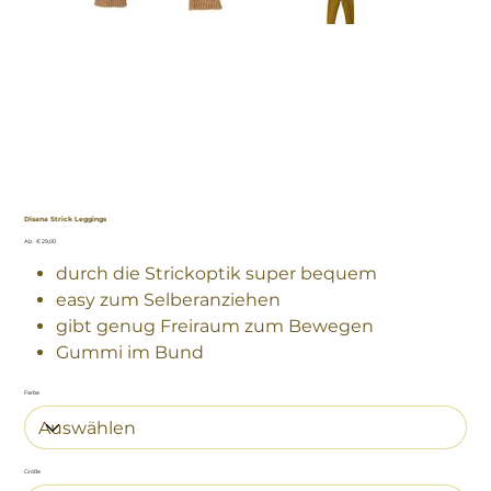
Disana Strick Leggings
Preis
Ab
€ 29,00
durch die Strickoptik super bequem
easy zum Selberanziehen
gibt genug Freiraum zum Bewegen
Gummi im Bund
Farbe
Größe