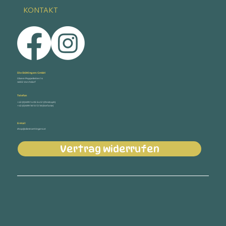
KONTAKT
Die Stöttingers GmbH
Obere Pappelleiten 14
4655 Vorchdorf
Telefon
+43 (0) 699 14 05 54 51 (Christoph)
+43 (0) 699 18 10 13 18 (Stefanie)
E-Mail
shop@diestoettingers.at
Vertrag widerrufen