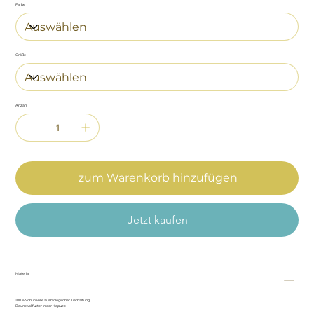
Farbe
Größe
Anzahl
zum Warenkorb hinzufügen
Jetzt kaufen
Material
100 % Schurwolle aus biologischer Tierhaltung
Baumwollfutter in der Kapuze