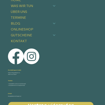
WAS WIR TUN
ÜBER UNS
TERMINE
BLOG
ONLINESHOP
GUTSCHEINE
KONTAKT
Die Stöttingers GmbH
Obere Pappelleiten 14
4655 Vorchdorf
Telefon
+43 (0) 699 14 05 54 51 (Christoph)
+43 (0) 699 18 10 13 18 (Stefanie)
E-Mail
shop@diestoettingers.at