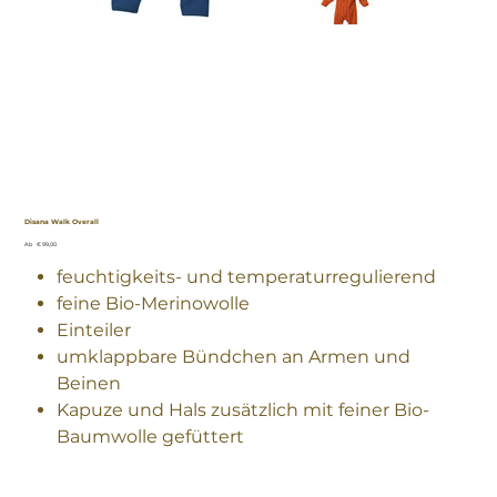
Disana Walk Overall
Preis
Ab
€ 99,00
feuchtigkeits- und temperaturregulierend
feine Bio-Merinowolle
Einteiler
umklappbare Bündchen an Armen und
Beinen
Kapuze und Hals zusätzlich mit feiner Bio-
Baumwolle gefüttert