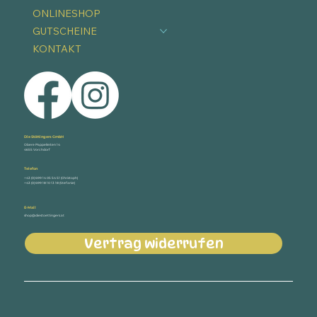
ONLINESHOP
GUTSCHEINE
KONTAKT
Die Stöttingers GmbH
Obere Pappelleiten 14
4655 Vorchdorf
Telefon
+43 (0) 699 14 05 54 51 (Christoph)
+43 (0) 699 18 10 13 18 (Stefanie)
E-Mail
shop@diestoettingers.at
Vertrag widerrufen