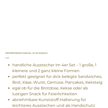
LEKKABOX Edelstahl Ausstecher, 4er Set Dinosaurier
Preis
€ 9,00
handliche Ausstecher im 4er Set – 1 große, 1
kleinere und 2 ganz kleine Formen
perfekt geeignet für dick belegte Sandwiches,
Brot, Käse, Wurst, Gemüse, Pancakes, Keksteig
egal ob für die Brotdose, Kekse oder als
lustigen Snack für Feierlichkeiten
abnehmbare Kunststoff-Halterung für
leichteres Ausstechen und als Handschutz