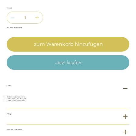
Anzahl
Nur noch 4 verfügbar
zum Warenkorb hinzufügen
Jetzt kaufen
Größe
Größe 1: ca. 2 x 2,5 x 4cm
Größe 2: ca. 3,8 x 2,6 x 4cm
Größe 3: ca. 8,5 x 6 x 4cm
Pflege
Herstellerinformation