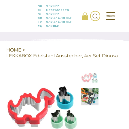
MO
9-12 Uhr
DI
Geschlossen
MI
9-12 Uhr
DO
9-12 & 14-18 Uhr
FR
9-12 & 14-18 Uhr
SA
9-13 Uhr
HOME
>
LEKKABOX Edelstahl Ausstecher, 4er Set Dinosaurier