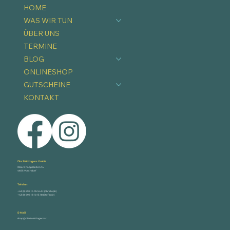
HOME
WAS WIR TUN
ÜBER UNS
TERMINE
BLOG
ONLINESHOP
GUTSCHEINE
KONTAKT
Die Stöttingers GmbH
Obere Pappelleiten 14
4655 Vorchdorf
Telefon
+43 (0) 699 14 05 54 51 (Christoph)
+43 (0) 699 18 10 13 18 (Stefanie)
E-Mail
shop@diestoettingers.at