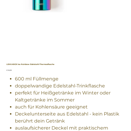
LEKKABOX Iso Rainbow Edelstahl-Thermosflasche
Preis
€ 26,90
600 ml Füllmenge
doppelwandige Edelstahl-Trinkflasche
perfekt für Heißgetränke im Winter oder
Kaltgetränke im Sommer
auch für Kohlensäure geeignet
Deckelunterseite aus Edelstahl - kein Plastik
berührt dein Getränk
auslaufsicherer Deckel mit praktischem