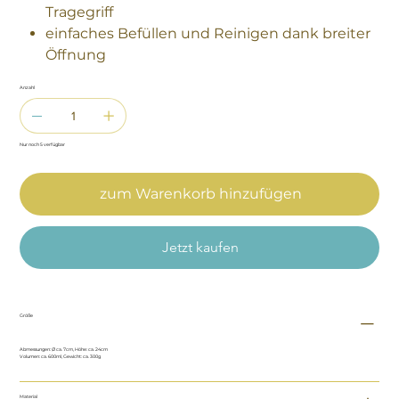
Tragegriff
einfaches Befüllen und Reinigen dank breiter
Öffnung
Anzahl
Nur noch 5 verfügbar
zum Warenkorb hinzufügen
Jetzt kaufen
Größe
Abmessungen: Ø ca. 7cm, Höhe: ca. 24cm
Volumen: ca. 600ml, Gewicht: ca. 300g
Material