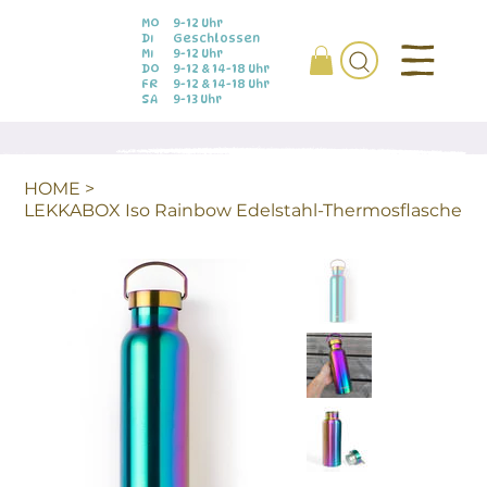
MO
9-12 Uhr
DI
Geschlossen
MI
9-12 Uhr
DO
9-12 & 14-18 Uhr
FR
9-12 & 14-18 Uhr
SA
9-13 Uhr
HOME
>
LEKKABOX Iso Rainbow Edelstahl-Thermosflasche