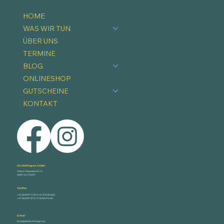
HOME
WAS WIR TUN
ÜBER UNS
TERMINE
BLOG
ONLINESHOP
GUTSCHEINE
KONTAKT
Die Stöttingers GmbH
Obere Pappelleiten 14
4655 Vorchdorf
Telefon
+43 (0) 699 14 05 54 51 (Christoph)
+43 (0) 699 18 10 13 18 (Stefanie)
E-Mail
shop@diestoettingers.at