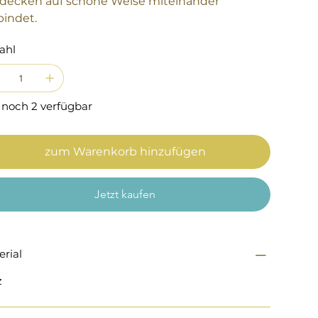
decken auf schöne Weise miteinander
bindet.
ahl
 noch 2 verfügbar
zum Warenkorb hinzufügen
Jetzt kaufen
erial
z