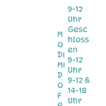
9-12
Uhr
Gesc
M
hloss
O
en
DI
9-12
MI
Uhr
D
9-12 &
O
14-18
F
Uhr
R