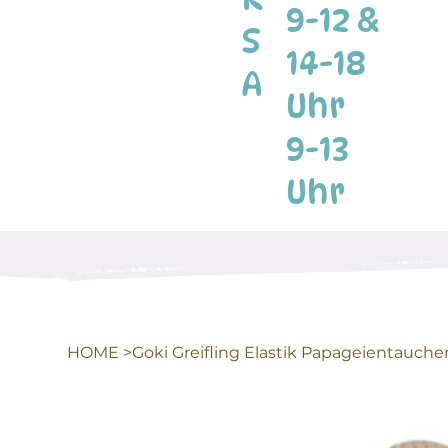
9-12 &
S
14-18
A
Uhr
9-13
Uhr
HOME
>
Goki Greifling Elastik Papageientauche