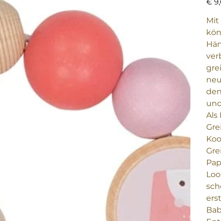
€ 9
Mit
kön
Hän
ver
gre
neu
den
und
Als
Gre
Koo
Gre
Pap
Loo
sch
ers
Bab