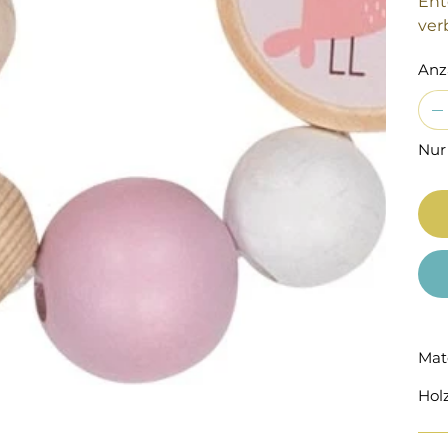
Ent
ver
Anz
Nur
Mat
Hol