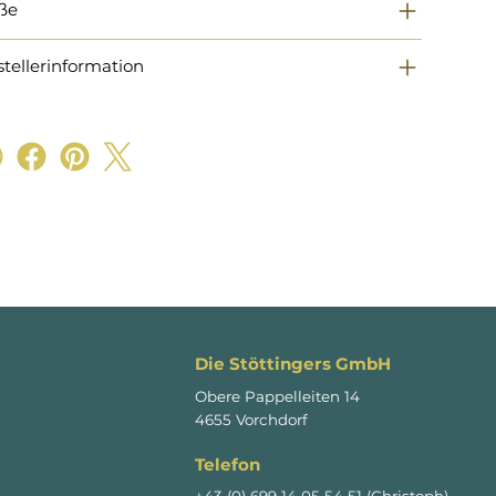
ße
stellerinformation
Die Stöttingers GmbH
Obere Pappelleiten 14
4655 Vorchdorf
Telefon
+43 (0) 699 14 05 54 51 (Christoph)