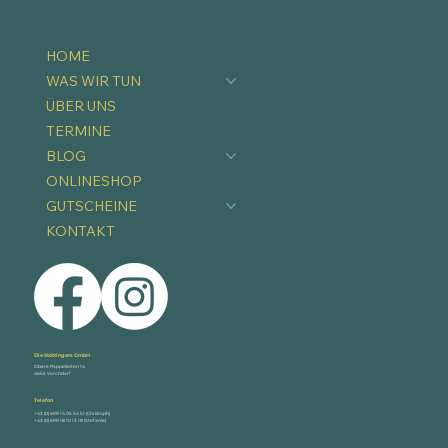
HOME
WAS WIR TUN
ÜBER UNS
TERMINE
BLOG
ONLINESHOP
GUTSCHEINE
KONTAKT
Die Stöttingers GmbH
Obere Pappelleiten 14
4655 Vorchdorf
Telefon
+43 (0) 699 14 05 54 51 (Christoph)
+43 (0) 699 18 10 13 18 (Stefanie)