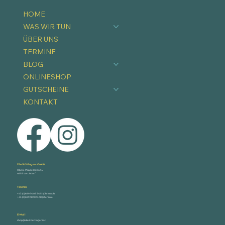
HOME
WAS WIR TUN
ÜBER UNS
TERMINE
BLOG
ONLINESHOP
GUTSCHEINE
KONTAKT
Die Stöttingers GmbH
Obere Pappelleiten 14
4655 Vorchdorf
Telefon
+43 (0) 699 14 05 54 51 (Christoph)
+43 (0) 699 18 10 13 18 (Stefanie)
E-Mail
shop@diestoettingers.at