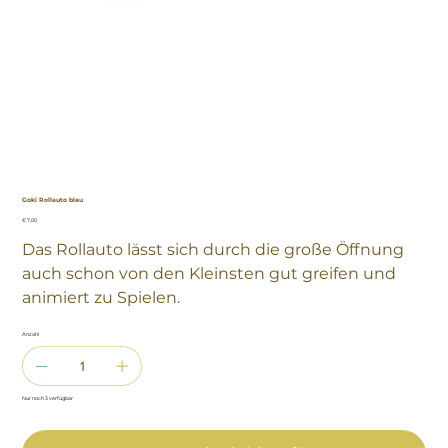
Goki Rollauto blau
Preis
€ 7,00
Das Rollauto lässt sich durch die große Öffnung
auch schon von den Kleinsten gut greifen und
animiert zu Spielen.
Anzahl
Nur noch 3 verfügbar