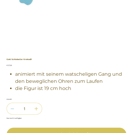
Goki Schiebetier Krokodil
Preis
€ 27,00
animiert mit seinem watscheligen Gang und
den beweglichen Ohren zum Laufen
die Figur ist 19 cm hoch
Anzahl
Nur noch 2 verfügbar