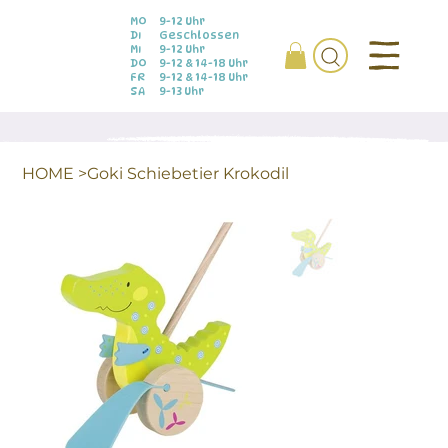
MO
9-12 Uhr
DI
Geschlossen
MI
9-12 Uhr
DO
9-12 & 14-18 Uhr
FR
9-12 & 14-18 Uhr
SA
9-13 Uhr
HOME
>
Goki Schiebetier Krokodil