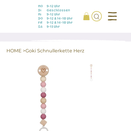
MO
9-12 Uhr
DI
Geschlossen
MI
9-12 Uhr
DO
9-12 & 14-18 Uhr
FR
9-12 & 14-18 Uhr
SA
9-13 Uhr
HOME
>
Goki Schnullerkette Herz