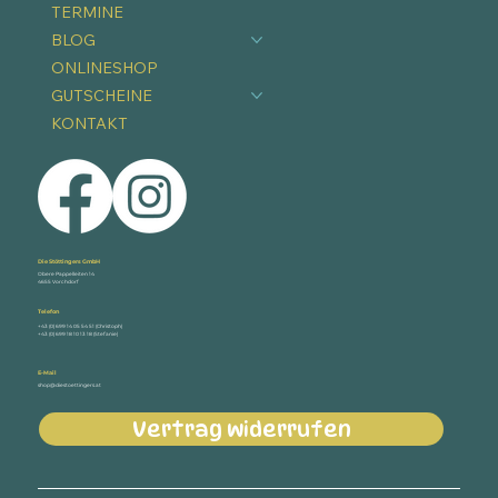
TERMINE
BLOG
ONLINESHOP
GUTSCHEINE
KONTAKT
Die Stöttingers GmbH
Obere Pappelleiten 14
4655 Vorchdorf
Telefon
+43 (0) 699 14 05 54 51 (Christoph)
+43 (0) 699 18 10 13 18 (Stefanie)
E-Mail
shop@diestoettingers.at
Vertrag widerrufen