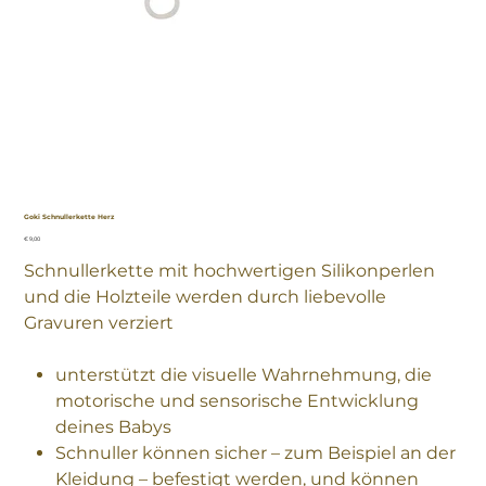
Goki Schnullerkette Herz
Preis
€ 9,00
Schnullerkette mit hochwertigen Silikonperlen
und die Holzteile werden durch liebevolle
Gravuren verziert
unterstützt die visuelle Wahrnehmung, die
motorische und sensorische Entwicklung
deines Babys
Schnuller können sicher – zum Beispiel an der
Kleidung – befestigt werden, und können