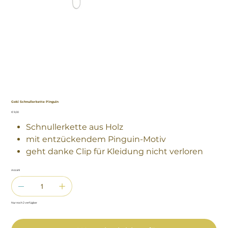
Goki Schnullerkette Pinguin
Preis
€ 9,00
Schnullerkette aus Holz
mit entzückendem Pinguin-Motiv
geht danke Clip für Kleidung nicht verloren
Anzahl
Nur noch 2 verfügbar