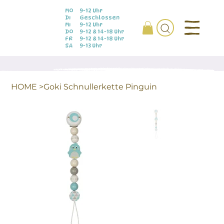
MO
9-12 Uhr
DI
Geschlossen
MI
9-12 Uhr
DO
9-12 & 14-18 Uhr
FR
9-12 & 14-18 Uhr
SA
9-13 Uhr
HOME
>
Goki Schnullerkette Pinguin