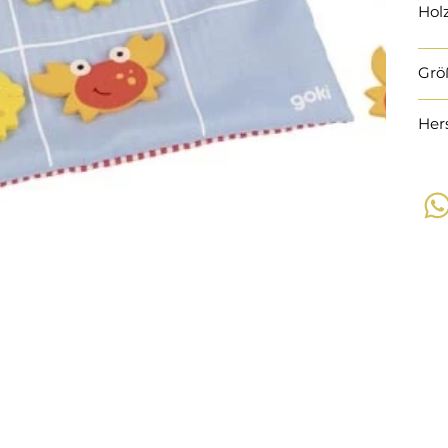
Holz
Grö
Her