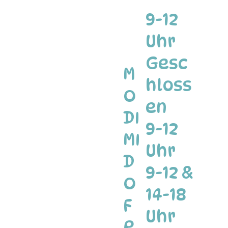
9-12
Uhr
Gesc
M
hloss
O
en
DI
9-12
MI
Uhr
D
9-12 &
O
14-18
F
Uhr
R