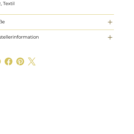
, Textil
ße
stellerinformation