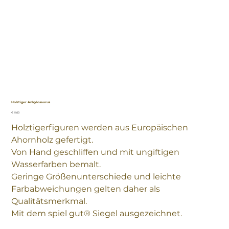
Holztiger Ankylosaurus
Preis
€ 11,00
Holztigerfiguren werden aus Europäischen
Ahornholz gefertigt.
Von Hand geschliffen und mit ungiftigen
Wasserfarben bemalt.
Geringe Größenunterschiede und leichte
Farbabweichungen gelten daher als
Qualitätsmerkmal.
Mit dem spiel gut® Siegel ausgezeichnet.