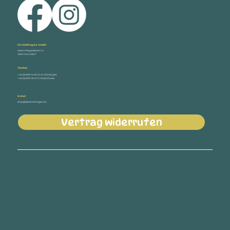
Die Stöttingers GmbH
Obere Pappelleiten 14
4655 Vorchdorf
Telefon
+43 (0) 699 14 05 54 51 (Christoph)
+43 (0) 699 18 10 13 18 (Stefanie)
E-Mail
shop@diestoettingers.at
Vertrag widerrufen