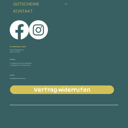
GUTSCHEINE
KONTAKT
Die Stöttingers GmbH
Obere Pappelleiten 14
4655 Vorchdorf
Telefon
+43 (0) 699 14 05 54 51 (Christoph)
+43 (0) 699 18 10 13 18 (Stefanie)
E-Mail
shop@diestoettingers.at
Vertrag widerrufen