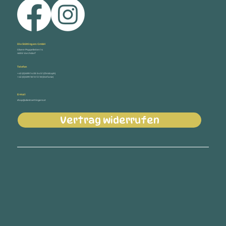
Die Stöttingers GmbH
Obere Pappelleiten 14
4655 Vorchdorf
Telefon
+43 (0) 699 14 05 54 51 (Christoph)
+43 (0) 699 18 10 13 18 (Stefanie)
E-Mail
shop@diestoettingers.at
Vertrag widerrufen