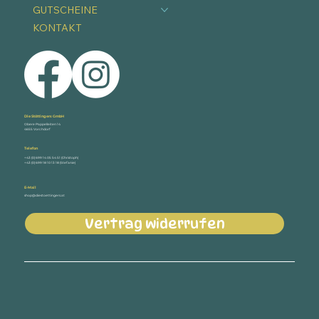
GUTSCHEINE
KONTAKT
Die Stöttingers GmbH
Obere Pappelleiten 14
4655 Vorchdorf
Telefon
+43 (0) 699 14 05 54 51 (Christoph)
+43 (0) 699 18 10 13 18 (Stefanie)
E-Mail
shop@diestoettingers.at
Vertrag widerrufen