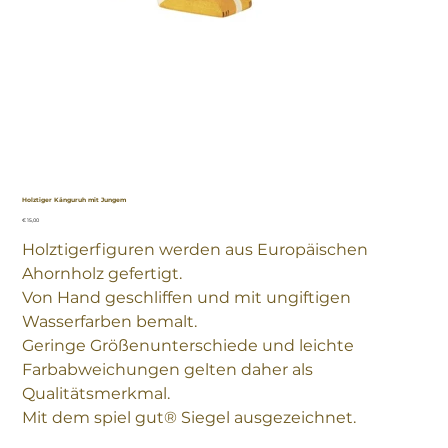
Holztiger Känguruh mit Jungem
Preis
€ 15,00
Holztigerfiguren werden aus Europäischen
Ahornholz gefertigt.
Von Hand geschliffen und mit ungiftigen
Wasserfarben bemalt.
Geringe Größenunterschiede und leichte
Farbabweichungen gelten daher als
Qualitätsmerkmal.
Mit dem spiel gut® Siegel ausgezeichnet.