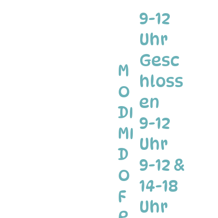
9-12
Uhr
Gesc
M
hloss
O
en
DI
9-12
MI
Uhr
D
9-12 &
O
14-18
F
Uhr
R