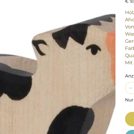
€ 9
Hol
Aho
Von
Was
Ger
Far
Qua
Mit
Anz
Nur