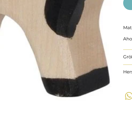
Mat
Aho
Grö
Her