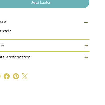
Jetzt kaufen
erial
rnholz
ße
stellerinformation