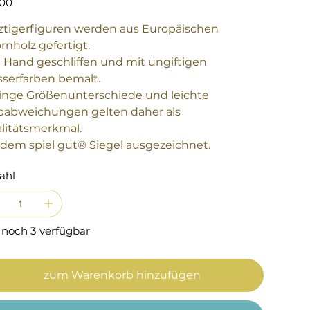
,00
ztigerfiguren werden aus Europäischen
rnholz gefertigt.
 Hand geschliffen und mit ungiftigen
serfarben bemalt.
inge Größenunterschiede und leichte
babweichungen gelten daher als
litätsmerkmal.
 dem spiel gut® Siegel ausgezeichnet.
ahl
 noch 3 verfügbar
zum Warenkorb hinzufügen