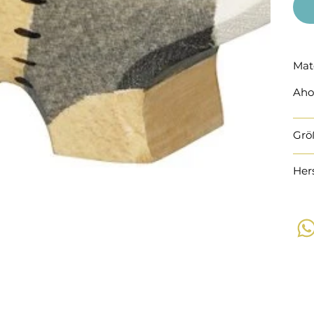
Mat
Aho
Grö
Her