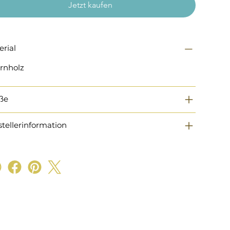
Jetzt kaufen
erial
rnholz
ße
stellerinformation