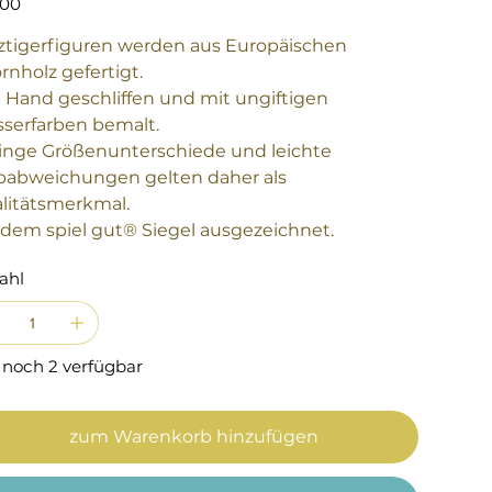
,00
ztigerfiguren werden aus Europäischen
rnholz gefertigt.
 Hand geschliffen und mit ungiftigen
serfarben bemalt.
inge Größenunterschiede und leichte
babweichungen gelten daher als
litätsmerkmal.
 dem spiel gut® Siegel ausgezeichnet.
ahl
 noch 2 verfügbar
zum Warenkorb hinzufügen