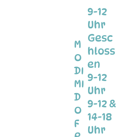
9-12
Uhr
Gesc
M
hloss
O
en
DI
9-12
MI
Uhr
D
9-12 &
O
14-18
F
Uhr
R