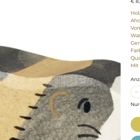
€ 8
Hol
Aho
Von
Was
Ger
Far
Qua
Mit
Anz
Nur