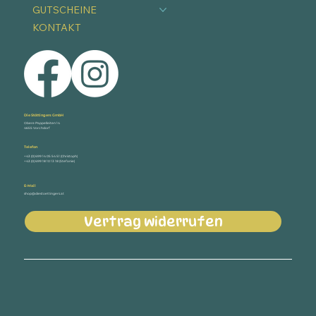
GUTSCHEINE
KONTAKT
Die Stöttingers GmbH
Obere Pappelleiten 14
4655 Vorchdorf
Telefon
+43 (0) 699 14 05 54 51 (Christoph)
+43 (0) 699 18 10 13 18 (Stefanie)
E-Mail
shop@diestoettingers.at
Vertrag widerrufen