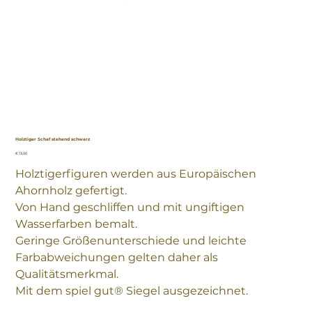
Holztiger Schaf stehend schwarz
Preis
€ 13,00
Holztigerfiguren werden aus Europäischen
Ahornholz gefertigt.
Von Hand geschliffen und mit ungiftigen
Wasserfarben bemalt.
Geringe Größenunterschiede und leichte
Farbabweichungen gelten daher als
Qualitätsmerkmal.
Mit dem spiel gut® Siegel ausgezeichnet.