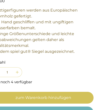
,00
ztigerfiguren werden aus Europäischen
rnholz gefertigt.
 Hand geschliffen und mit ungiftigen
serfarben bemalt.
inge Größenunterschiede und leichte
babweichungen gelten daher als
litätsmerkmal.
 dem spiel gut® Siegel ausgezeichnet.
ahl
 noch 4 verfügbar
zum Warenkorb hinzufügen