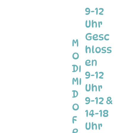
9-12
Uhr
Gesc
M
hloss
O
en
DI
9-12
MI
Uhr
D
9-12 &
O
14-18
F
Uhr
R