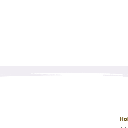
Hol
Preis