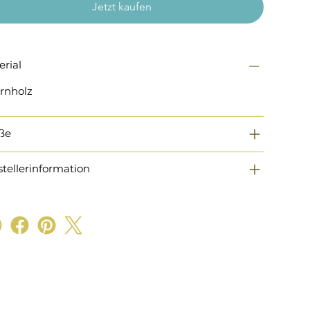
Jetzt kaufen
erial
rnholz
ße
stellerinformation