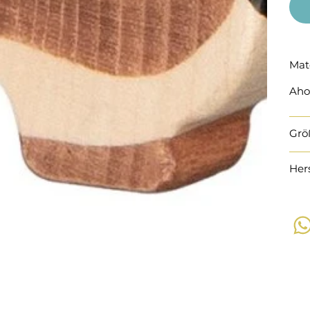
Mat
Aho
Grö
Her