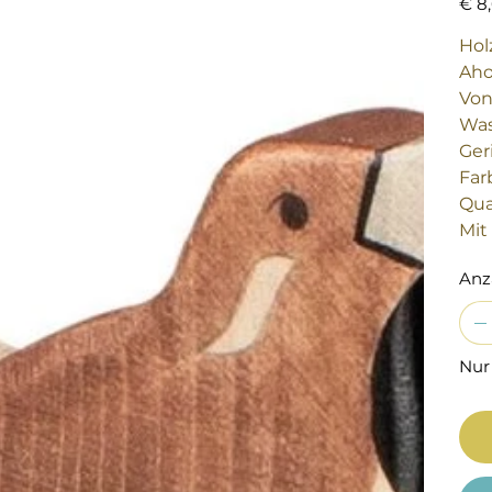
€ 8
Hol
Aho
Von
Was
Ger
Far
Qua
Mit
Anz
Nur