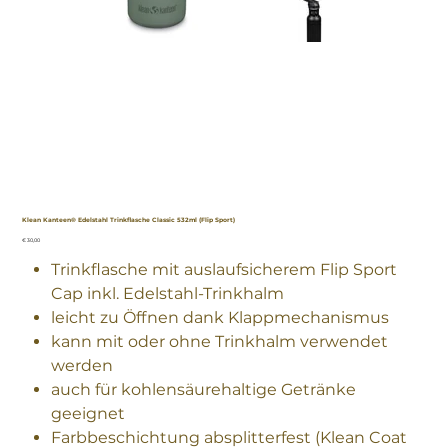
Klean Kanteen® Edelstahl Trinkflasche Classic 532ml (Flip Sport)
Preis
€ 30,00
Trinkflasche mit auslaufsicherem Flip Sport
Cap inkl. Edelstahl-Trinkhalm
leicht zu Öffnen dank Klappmechanismus
kann mit oder ohne Trinkhalm verwendet
werden
auch für kohlensäurehaltige Getränke
geeignet
Farbbeschichtung absplitterfest (Klean Coat