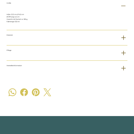
Größe
Höhe 22,3 cm, Ø 6,5 cm
Ø Öffnung: 4,4 cm
Gewicht mit Deckel: ca. 185 g,
Füllmenge: 532 ml
Material
Pflege
Herstellerinformation