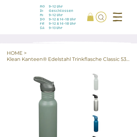
MO
9-12 Uhr
DI
Geschlossen
MI
9-12 Uhr
DO
9-12 & 14-18 Uhr
FR
9-12 & 14-18 Uhr
SA
9-13 Uhr
HOME
>
Klean Kanteen® Edelstahl Trinkflasche Classic 532ml (Flip Sport)