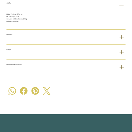
Größe
Höhe 27,3 cm, Ø 7,0 cm
Ø Öffnung: 4,4 cm
Gewicht mit Deckel: ca. 213 g,
Füllmenge: 800 ml
Material
Pflege
Herstellerinformation