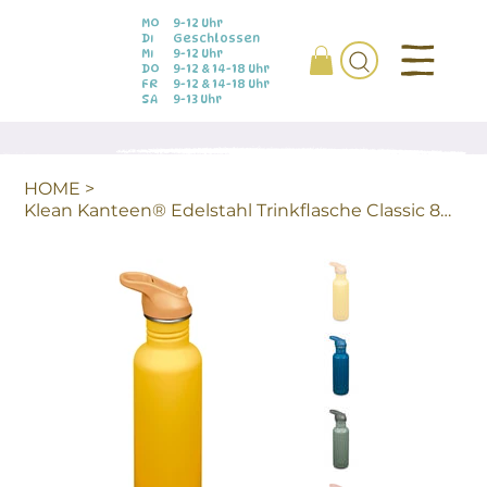
MO
9-12 Uhr
DI
Geschlossen
MI
9-12 Uhr
DO
9-12 & 14-18 Uhr
FR
9-12 & 14-18 Uhr
SA
9-13 Uhr
HOME
>
Klean Kanteen® Edelstahl Trinkflasche Classic 800ml (Flip Sport)