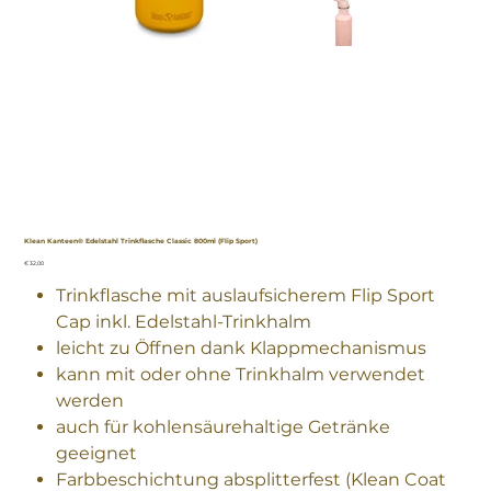
Klean Kanteen® Edelstahl Trinkflasche Classic 800ml (Flip Sport)
Preis
€ 32,00
Trinkflasche mit auslaufsicherem Flip Sport
Cap inkl. Edelstahl-Trinkhalm
leicht zu Öffnen dank Klappmechanismus
kann mit oder ohne Trinkhalm verwendet
werden
auch für kohlensäurehaltige Getränke
geeignet
Farbbeschichtung absplitterfest (Klean Coat