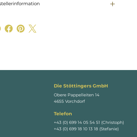
stellerinformation
Die Stöttingers GmbH
Obere Pappelleiten 14
4655 Vorchdorf
Telefon
+43 (0) 699 14 05 54 51 (Christoph)
+43 (0) 699 18 10 13 18 (Stefanie)