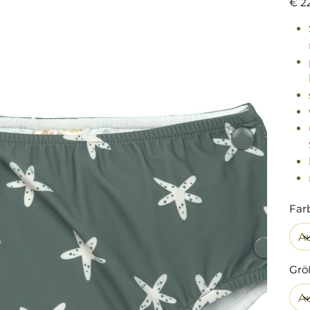
€ 2
Far
Grö