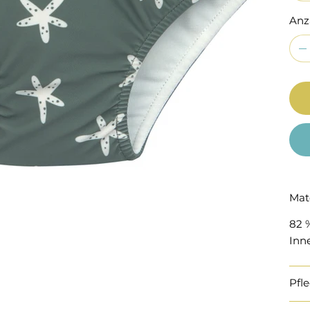
Anz
Mat
82 %
Inne
Pfl