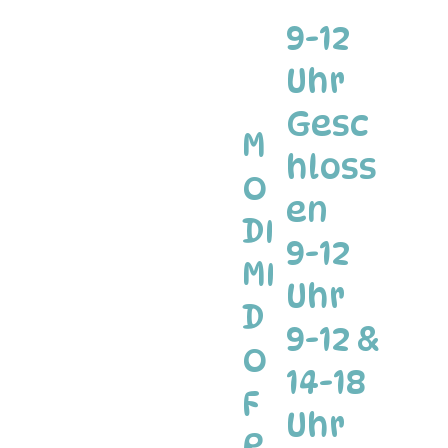
9-12
Uhr
Gesc
M
hloss
O
en
DI
9-12
MI
Uhr
D
9-12 &
O
14-18
F
Uhr
R