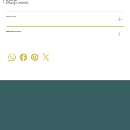
Lebensmittelecht
LFGB-zertifiziert laut Hersteller
Schadstoffgeprüft laut Hersteller
Pflegehinweis
Herstellerinformation