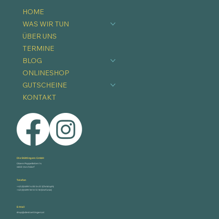
HOME
WAS WIR TUN
ÜBER UNS
TERMINE
BLOG
ONLINESHOP
GUTSCHEINE
KONTAKT
Die Stöttingers GmbH
Obere Pappelleiten 14
4655 Vorchdorf
Telefon
+43 (0) 699 14 05 54 51 (Christoph)
+43 (0) 699 18 10 13 18 (Stefanie)
E-Mail
shop@diestoettingers.at