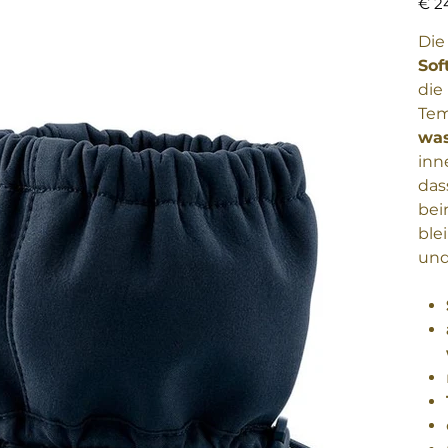
€ 2
Di
Sof
die
Tem
was
inn
das
bei
ble
un