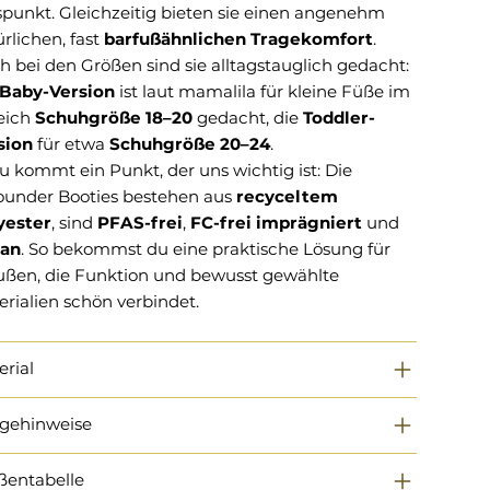
spunkt. Gleichzeitig bieten sie einen angenehm
rlichen, fast
barfußähnlichen Tragekomfort
.
h bei den Größen sind sie alltagstauglich gedacht:
Baby-Version
ist laut mamalila für kleine Füße im
eich
Schuhgröße 18–20
gedacht, die
Toddler-
sion
für etwa
Schuhgröße 20–24
.
u kommt ein Punkt, der uns wichtig ist: Die
rounder Booties bestehen aus
recyceltem
yester
, sind
PFAS-frei
,
FC-frei imprägniert
und
an
. So bekommst du eine praktische Lösung für
ußen, die Funktion und bewusst gewählte
rialien schön verbindet.
erial
egehinweise
ßentabelle