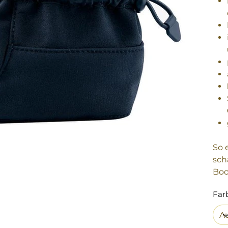
So 
sch
Boo
Far