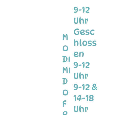
9-12
Uhr
Gesc
M
hloss
O
en
DI
9-12
MI
Uhr
D
9-12 &
O
14-18
F
Uhr
R