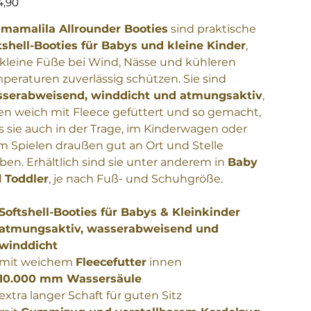
4,90
e
mamalila Allrounder Booties
sind praktische
tshell-Booties für Babys und kleine Kinder
,
 kleine Füße bei Wind, Nässe und kühleren
peraturen zuverlässig schützen. Sie sind
serabweisend, winddicht und atmungsaktiv
,
en weich mit Fleece gefüttert und so gemacht,
s sie auch in der Trage, im Kinderwagen oder
m Spielen draußen gut an Ort und Stelle
iben. Erhältlich sind sie unter anderem in
Baby
d
Toddler
, je nach Fuß- und Schuhgröße.
Softshell-Booties für Babys & Kleinkinder
atmungsaktiv, wasserabweisend und
winddicht
mit weichem
Fleecefutter
innen
10.000 mm Wassersäule
extra langer Schaft für guten Sitz