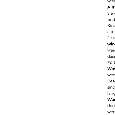
wie
All
Sie
und
Kin
akt
Das 
win
wei
dass
Füß
Was
wec
Beso
sin
län
Wa
dor
wenn