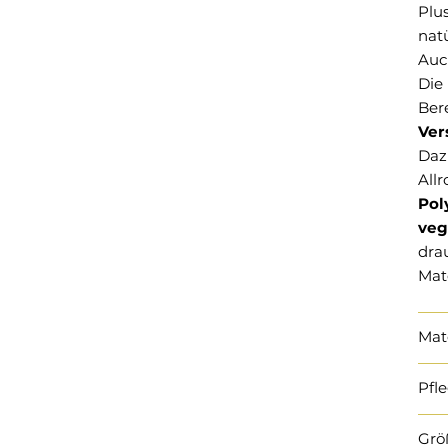
Plu
natü
Auc
Die
Ber
Ver
Daz
All
Pol
veg
dra
Mate
Mat
Pfl
Grö