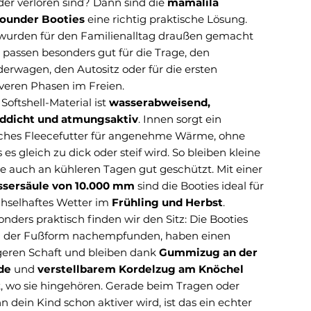
der verloren sind? Dann sind die
mamalila
rounder Booties
eine richtig praktische Lösung.
 wurden für den Familienalltag draußen gemacht
 passen besonders gut für die Trage, den
derwagen, den Autositz oder für die ersten
iveren Phasen im Freien.
Softshell-Material ist
wasserabweisend,
ddicht und atmungsaktiv
. Innen sorgt ein
ches Fleecefutter für angenehme Wärme, ohne
 es gleich zu dick oder steif wird. So bleiben kleine
e auch an kühleren Tagen gut geschützt. Mit einer
sersäule von 10.000 mm
sind die Booties ideal für
hselhaftes Wetter im
Frühling und Herbst
.
nders praktisch finden wir den Sitz: Die Booties
d der Fußform nachempfunden, haben einen
geren Schaft und bleiben dank
Gummizug an der
de
und
verstellbarem Kordelzug am Knöchel
t, wo sie hingehören. Gerade beim Tragen oder
 dein Kind schon aktiver wird, ist das ein echter