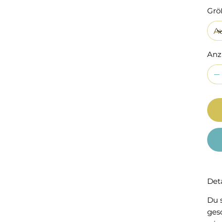
Grö
Anz
Deta
Du 
ges