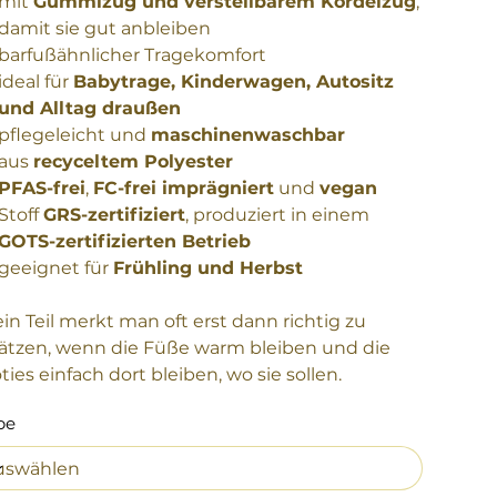
mit
Gummizug und verstellbarem Kordelzug
,
damit sie gut anbleiben
barfußähnlicher Tragekomfort
ideal für
Babytrage, Kinderwagen, Autositz
und Alltag draußen
pflegeleicht und
maschinenwaschbar
aus
recyceltem Polyester
PFAS-frei
,
FC-frei imprägniert
und
vegan
Stoff
GRS-zertifiziert
, produziert in einem
GOTS-zertifizierten Betrieb
geeignet für
Frühling und Herbst
ein Teil merkt man oft erst dann richtig zu
ätzen, wenn die Füße warm bleiben und die
ties einfach dort bleiben, wo sie sollen.
be