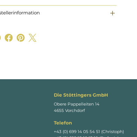
stellerinformation
Die Stöttingers GmbH
Obere Pappelleiten 14
4655 Vorchdorf
Telefon
+43 (0) 699 14 05 54 51 (Christoph)