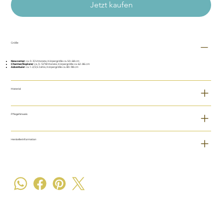
Jetzt kaufen
Größe
Newcomer
: ca. 0–3/4 Monate, Körpergröße ca. 50–68 cm
Charmer/Explorer
: ca. 3–12/18 Monate, Körpergröße ca. 62–86 cm
Adventurer
: ca. 1–2/2,5 Jahre, Körpergröße ca. 80–98 cm
Material
Pflegehinweis
Herstellerinformation