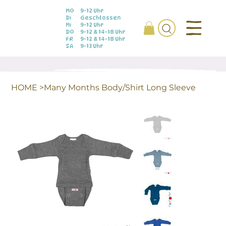
MO
9-12 Uhr
DI
Geschlossen
MI
9-12 Uhr
DO
9-12 & 14-18 Uhr
FR
9-12 & 14-18 Uhr
SA
9-13 Uhr
HOME
>
Many Months Body/Shirt Long Sleeve