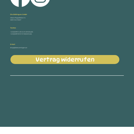
Die Stöttingers GmbH
Obere Pappelleiten 14
4655 Vorchdorf
Telefon
+43 (0) 699 14 05 54 51 (Christoph)
+43 (0) 699 18 10 13 18 (Stefanie)
E-Mail
shop@diestoettingers.at
Vertrag widerrufen