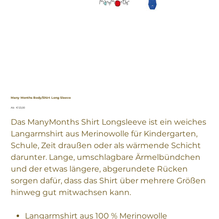
Many Months Body/Shirt Long Sleeve
Preis
Ab
€ 53,00
Das ManyMonths Shirt Longsleeve ist ein weiches
Langarmshirt aus Merinowolle für Kindergarten,
Schule, Zeit draußen oder als wärmende Schicht
darunter. Lange, umschlagbare Ärmelbündchen
und der etwas längere, abgerundete Rücken
sorgen dafür, dass das Shirt über mehrere Größen
hinweg gut mitwachsen kann.
Langarmshirt aus 100 % Merinowolle