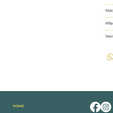
Mat
Pfl
Her
HOME