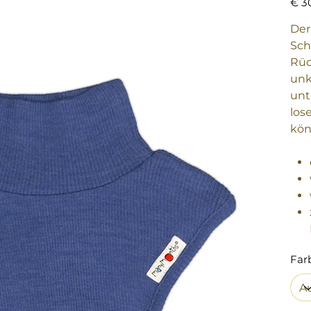
€ 3
Der
Sch
Rüc
unk
unt
los
kön
Far