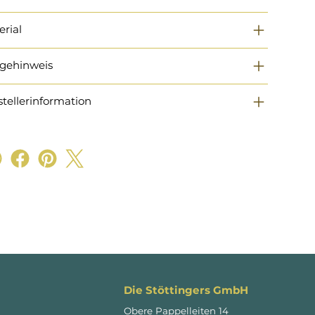
erial
egehinweis
stellerinformation
Die Stöttingers GmbH
Obere Pappelleiten 14