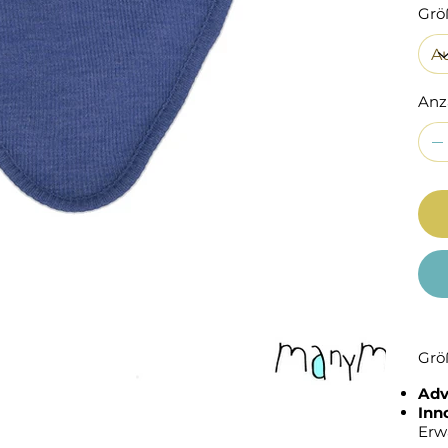
Grö
Anz
Grö
Adv
Inn
Erw