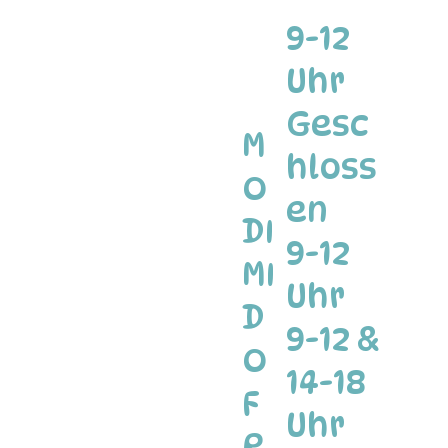
9-12
Uhr
Gesc
M
hloss
O
en
DI
9-12
MI
Uhr
D
9-12 &
O
14-18
F
Uhr
R