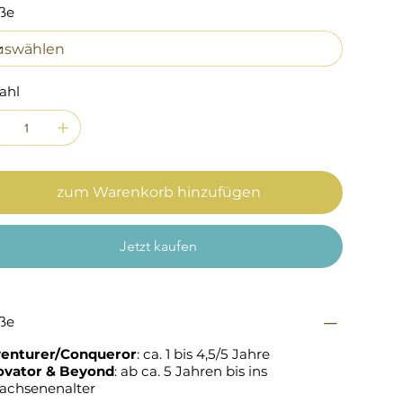
ße
ahl
zum Warenkorb hinzufügen
Jetzt kaufen
ße
enturer/Conqueror
: ca. 1 bis 4,5/5 Jahre
ovator & Beyond
: ab ca. 5 Jahren bis ins
achsenenalter