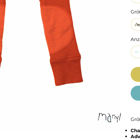
Grö
Anz
Grö
Cha
Adv