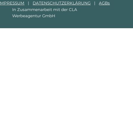
IMPRESSUM
|
DATENSCHUTZERKLÄRUNG
|
AGBs
In Zusammenarbeit mit der
CLA
Werbeagentur GmbH