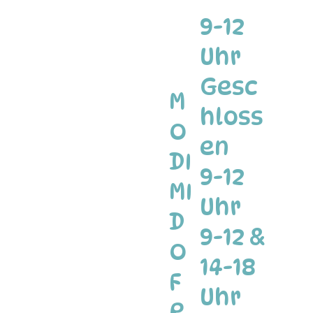
9-12
Uhr
Gesc
M
hloss
O
en
DI
9-12
MI
Uhr
D
9-12 &
O
14-18
F
Uhr
R