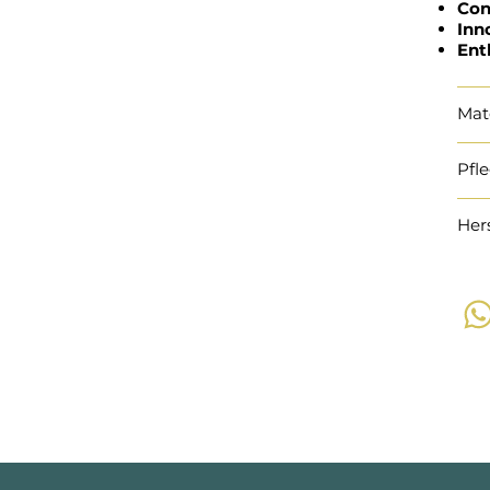
Con
Inn
Ent
Mat
Pfl
Her